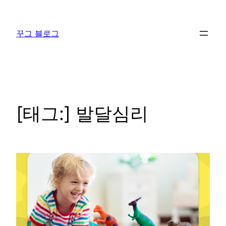
콘
텐
꾸그 블로그
츠
로
바
로
가
기
[태그:]
발달심리