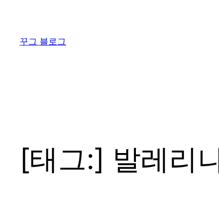
콘
텐
츠
꾸그 블로그
로
바
로
가
기
[태그:]
발레리