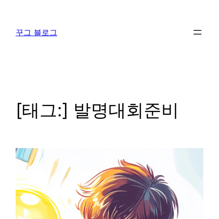
콘
텐
꾸그 블로그
츠
로
바
로
가
기
[태그:]
발명대회준비