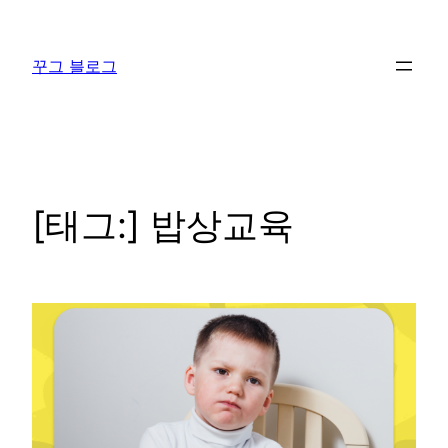
콘
텐
꾸그 블로그
츠
로
바
로
가
기
[태그:]
밥상교육