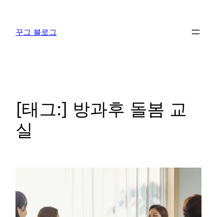
콘
텐
꾸그 블로그
츠
로
바
로
가
기
[태그:]
방과후 돌봄 교
실