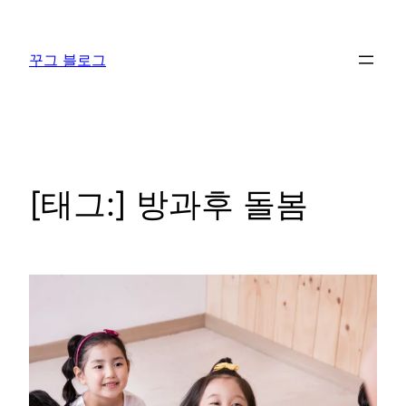
콘
텐
꾸그 블로그
츠
로
바
로
가
기
[태그:]
방과후 돌봄