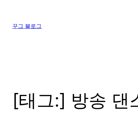
콘
텐
츠
꾸그 블로그
로
바
로
가
기
[태그:]
방송 댄