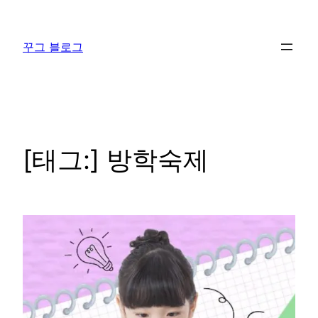
콘
텐
꾸그 블로그
츠
로
바
로
가
기
[태그:]
방학숙제