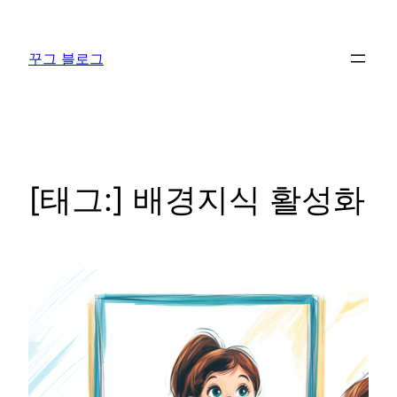
콘
텐
꾸그 블로그
츠
로
바
로
가
기
[태그:]
배경지식 활성화