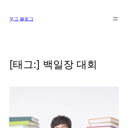
콘
텐
꾸그 블로그
츠
로
바
로
가
기
[태그:]
백일장 대회