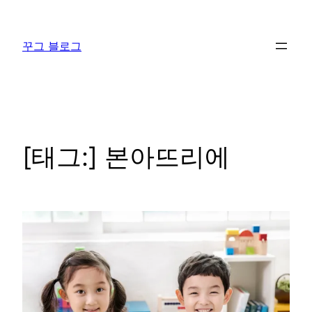
콘
텐
꾸그 블로그
츠
로
바
로
가
기
[태그:]
본아뜨리에