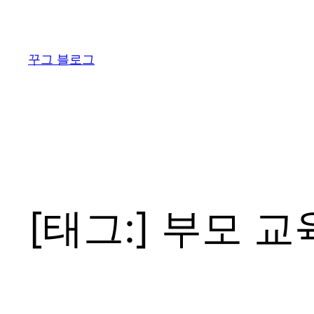
콘
텐
츠
꾸그 블로그
로
바
로
가
기
[태그:]
부모 교