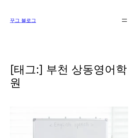
콘
텐
꾸그 블로그
츠
로
바
로
가
기
[태그:]
부천 상동영어학
원