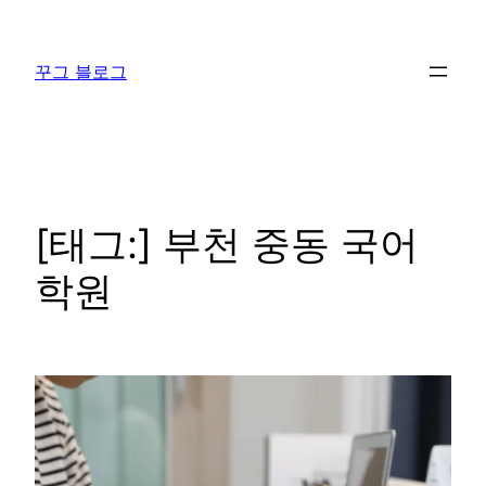
콘
텐
꾸그 블로그
츠
로
바
로
가
기
[태그:]
부천 중동 국어
학원