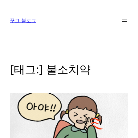
콘
텐
꾸그 블로그
츠
로
바
로
가
기
[태그:]
불소치약