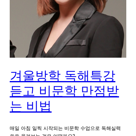
겨울방학 독해특강
듣고 비문학 만점받
는 비법
매일 아침 일찍 시작되는 비문학 수업으로 독해실력