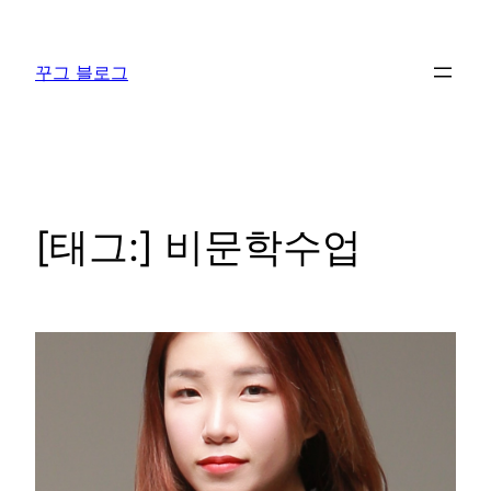
콘
텐
꾸그 블로그
츠
로
바
로
가
기
[태그:]
비문학수업