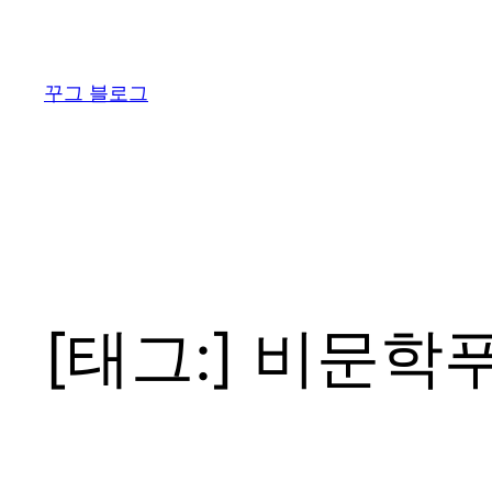
콘
텐
츠
꾸그 블로그
로
바
로
가
기
[태그:]
비문학