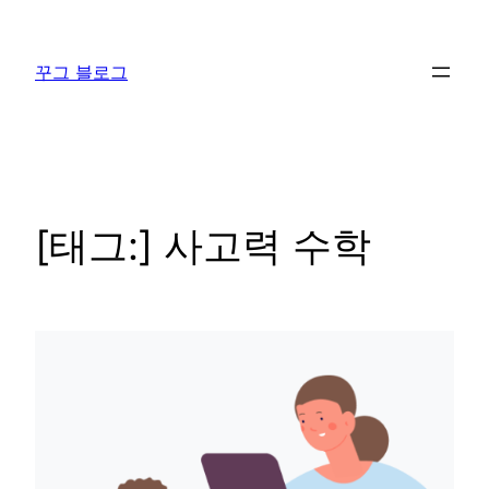
콘
텐
꾸그 블로그
츠
로
바
로
가
기
[태그:]
사고력 수학