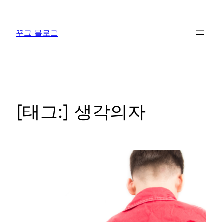
콘
텐
꾸그 블로그
츠
로
바
로
가
기
[태그:]
생각의자