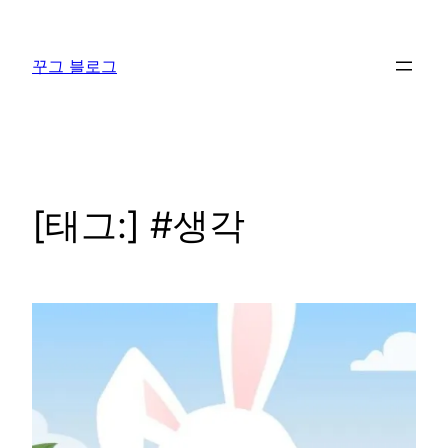
콘
텐
꾸그 블로그
츠
로
바
로
가
기
[태그:]
#생각