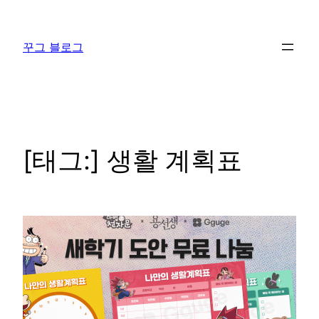
콘
텐
꾸그 블로그
츠
로
바
로
가
기
[태그:]
생활 계획표