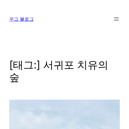
콘
텐
꾸그 블로그
츠
로
바
로
가
기
[태그:]
서귀포 치유의
숲