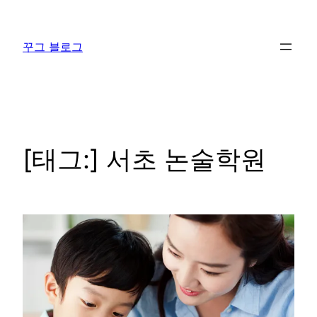
콘
텐
꾸그 블로그
츠
로
바
로
가
기
[태그:]
서초 논술학원