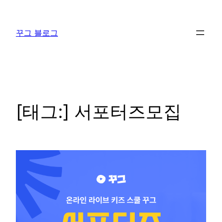
콘
텐
꾸그 블로그
츠
로
바
로
가
기
[태그:]
서포터즈모집