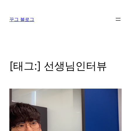
콘
텐
꾸그 블로그
츠
로
바
로
가
기
[태그:]
선생님인터뷰