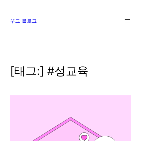
콘
텐
꾸그 블로그
츠
로
바
로
가
기
[태그:]
#성교육