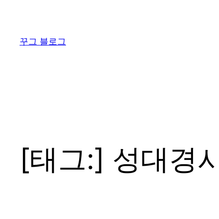
콘
텐
츠
꾸그 블로그
로
바
로
가
기
[태그:]
성대경