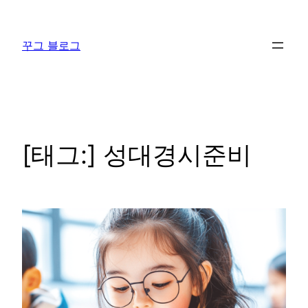
콘
텐
꾸그 블로그
츠
로
바
로
가
기
[태그:]
성대경시준비