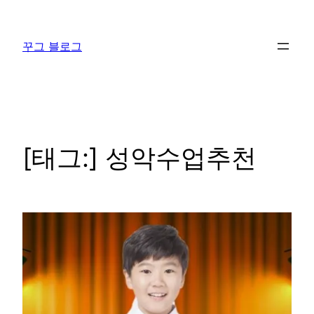
콘
텐
꾸그 블로그
츠
로
바
로
가
기
[태그:]
성악수업추천