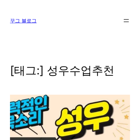
콘
텐
꾸그 블로그
츠
로
바
로
가
기
[태그:]
성우수업추천