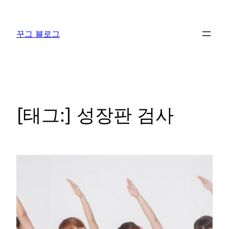
콘
텐
꾸그 블로그
츠
로
바
로
가
기
[태그:]
성장판 검사