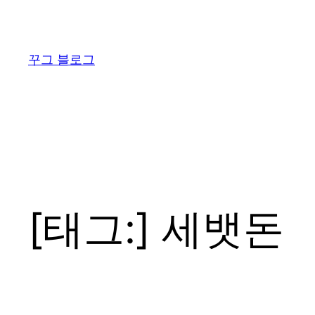
콘
텐
츠
꾸그 블로그
로
바
로
가
기
[태그:]
세뱃돈