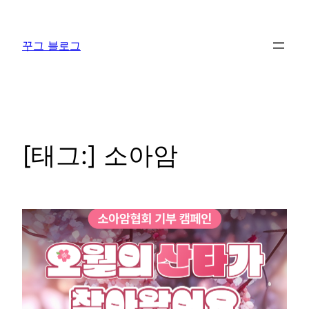
콘
텐
꾸그 블로그
츠
로
바
로
가
기
[태그:]
소아암