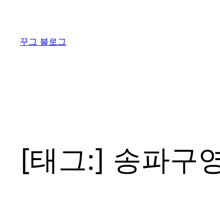
콘
텐
츠
꾸그 블로그
로
바
로
가
기
[태그:]
송파구