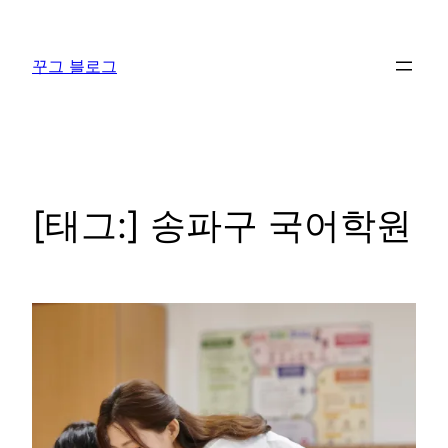
콘
텐
꾸그 블로그
츠
로
바
로
가
기
[태그:]
송파구 국어학원