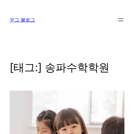
콘
텐
꾸그 블로그
츠
로
바
로
가
기
[태그:]
송파수학학원