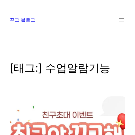
콘
텐
꾸그 블로그
츠
로
바
로
가
기
[태그:]
수업알람기능