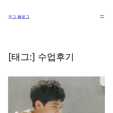
콘
텐
꾸그 블로그
츠
로
바
로
가
기
[태그:]
수업후기