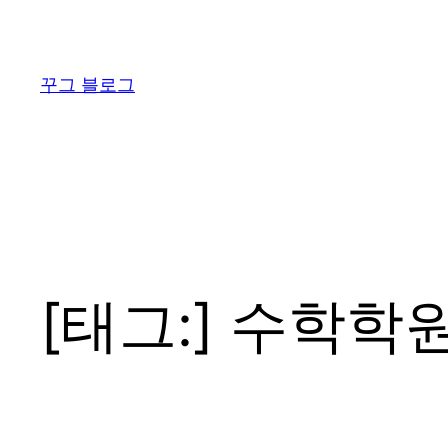
콘
텐
츠
꾸그 블로그
로
바
로
가
기
[태그:]
수학학