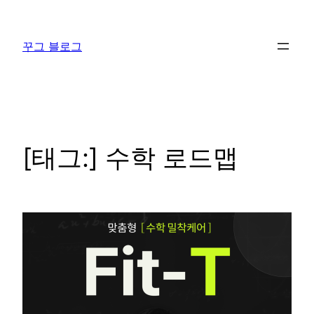
콘
텐
꾸그 블로그
츠
로
바
로
가
기
[태그:]
수학 로드맵