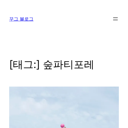
콘
텐
꾸그 블로그
츠
로
바
로
가
기
[태그:]
숲파티포레