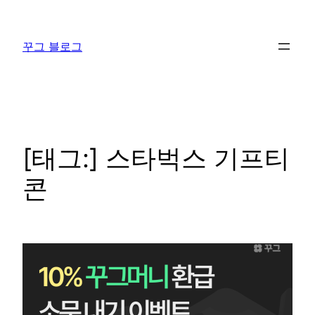
콘
텐
꾸그 블로그
츠
로
바
로
가
기
[태그:]
스타벅스 기프티
콘