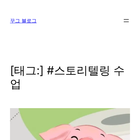
콘
텐
꾸그 블로그
츠
로
바
로
가
기
[태그:]
#스토리텔링 수
업