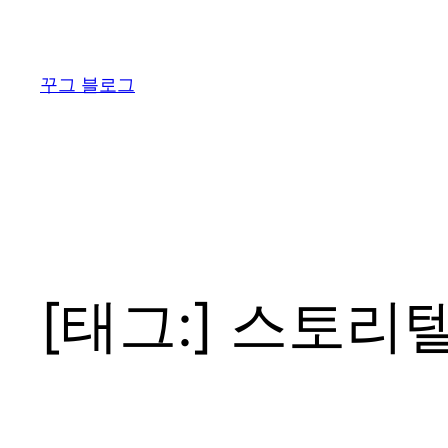
콘
텐
츠
꾸그 블로그
로
바
로
가
기
[태그:]
스토리