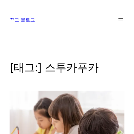
콘
텐
꾸그 블로그
츠
로
바
로
가
기
[태그:]
스투카푸카