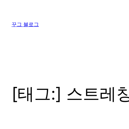
콘
텐
츠
꾸그 블로그
로
바
로
가
기
[태그:]
스트레