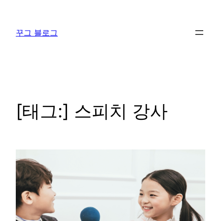
콘
텐
꾸그 블로그
츠
로
바
로
가
기
[태그:]
스피치 강사