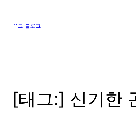
콘
텐
츠
꾸그 블로그
로
바
로
가
기
[태그:]
신기한 