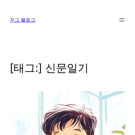
콘
텐
꾸그 블로그
츠
로
바
로
가
기
[태그:]
신문일기