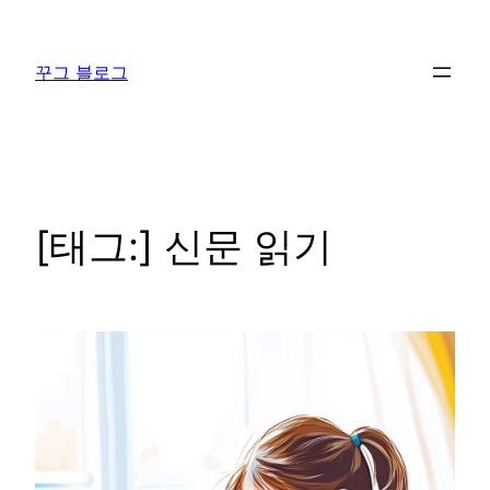
콘
텐
꾸그 블로그
츠
로
바
로
가
기
[태그:]
신문 읽기